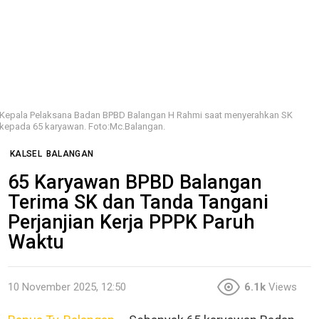
Kepala Pelaksana Badan BPBD Balangan H Rahmi saat menyerahkan SK
kepada 65 karyawan. Foto:Mc.Balangan.
KALSEL
BALANGAN
65 Karyawan BPBD Balangan
Terima SK dan Tanda Tangani
Perjanjian Kerja PPPK Paruh
Waktu
10 November 2025, 12:50
6.1k
Views