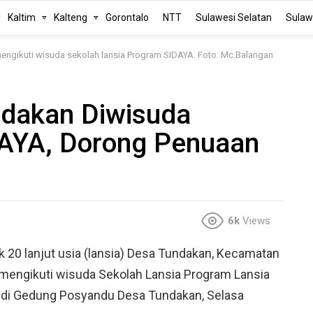
Kaltim
Kalteng
Gorontalo
NTT
Sulawesi Selatan
Sulaw
ngikuti wisuda sekolah lansia Program SIDAYA. Foto: Mc.Balangan
ndakan Diwisuda
DAYA, Dorong Penuaan
6k
Views
 20 lanjut usia (lansia) Desa Tundakan, Kecamatan
mengikuti wisuda Sekolah Lansia Program Lansia
r di Gedung Posyandu Desa Tundakan, Selasa