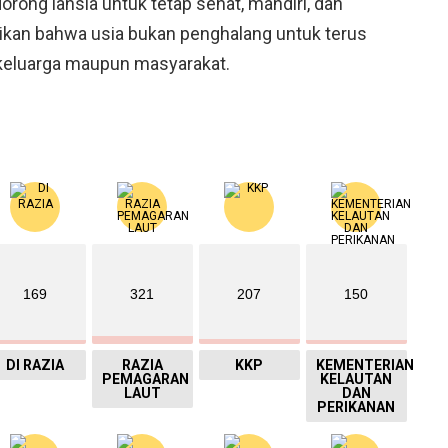
rong lansia untuk tetap sehat, mandiri, dan
ikan bahwa usia bukan penghalang untuk terus
 keluarga maupun masyarakat.
169
321
207
150
DI RAZIA
RAZIA
KKP
KEMENTERIAN
PEMAGARAN
KELAUTAN
LAUT
DAN
PERIKANAN