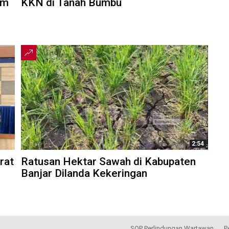
am
KKN di Tanah Bumbu
2:54
rat
Ratusan Hektar Sawah di Kabupaten
Banjar Dilanda Kekeringan
SOP Perlindungan Wartawan
P