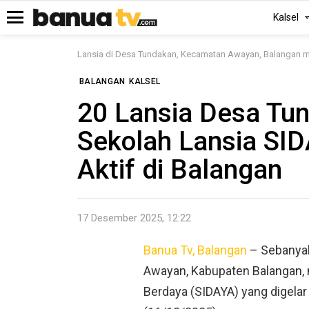
Kalsel
Menu
Lansia di Desa Tundakan, Kecamatan Awayan, Balangan me
BALANGAN
KALSEL
20 Lansia Desa Tu
Sekolah Lansia SI
Aktif di Balangan
17 Desember 2025, 12:22
Banua Tv, Balangan
– Sebanyak
Awayan, Kabupaten Balangan, 
Berdaya (SIDAYA) yang digela