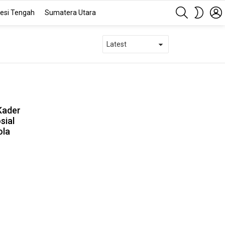
SEARCH
SWITC
esi Tengah
Sumatera Utara
SKIN
Kader
sial
ola