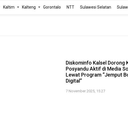
Kaltim
Kalteng
Gorontalo
NTT
Sulawesi Selatan
Sulaw
Diskominfo Kalsel Dorong 
Posyandu Aktif di Media So
Lewat Program “Jemput B
Digital”
7 November 2025, 15:27