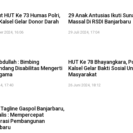
2:16
 HUT Ke 73 Humas Polri,
29 Anak Antusias Ikuti Sun
Kalsel Gelar Donor Darah
Massal Di RSDI Banjarbaru
er 2024, 16:06
29 Juli 2024, 17:04
1:58
bdullah : Bimbing
HUT Ke 78 Bhayangkara, P
dang Disabilitas Mengerti
Kalsel Gelar Bakti Sosial U
Agama
Masyarakat
24, 17:40
26 Juni 2024, 18:12
1:33
Tagline Gaspol Banjarbaru,
lis : Mempercepat
erasi Pembangunan
rbaru