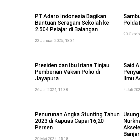
PT Adaro Indonesia Bagikan
Sambut
Bantuan Seragam Sekolah ke
Polda 
2.504 Pelajar di Balangan
29 Oktob
22 Januari 2025, 18:31
1:12
Presiden dan Ibu Iriana Tinjau
Said A
Pemberian Vaksin Polio di
Penyan
Jayapura
Ilmu 
26 Juli 2024, 11:38
4 Juli 20
2:30
Penurunan Angka Stunting Tahun
Usung 
2023 di Kapuas Capai 16,20
Nurkha
Persen
Aksel
Banja
20 Mei 2024, 15:18