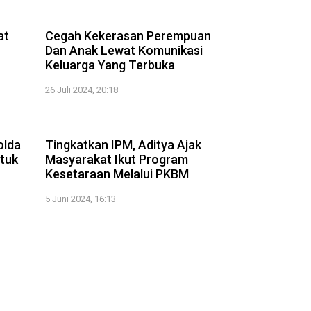
2:10
2:44
at
Cegah Kekerasan Perempuan
Dan Anak Lewat Komunikasi
Keluarga Yang Terbuka
26 Juli 2024, 20:18
2:04
2:27
olda
Tingkatkan IPM, Aditya Ajak
ntuk
Masyarakat Ikut Program
Kesetaraan Melalui PKBM
5 Juni 2024, 16:13